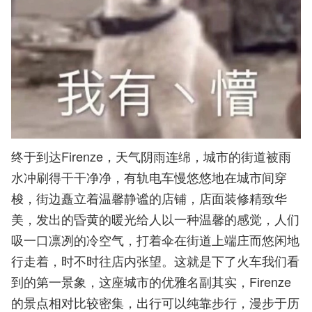
终于到达Firenze，天气阴雨连绵，城市的街道被雨
水冲刷得干干净净，有轨电车慢悠悠地在城市间穿
梭，街边矗立着温馨静谧的店铺，店面装修精致华
美，发出的昏黄的暖光给人以一种温馨的感觉，人们
吸一口凛冽的冷空气，打着伞在街道上端庄而悠闲地
行走着，时不时往店内张望。这就是下了火车我们看
到的第一景象，这座城市的优雅名副其实，Firenze
的景点相对比较密集，出行可以纯靠步行，漫步于历