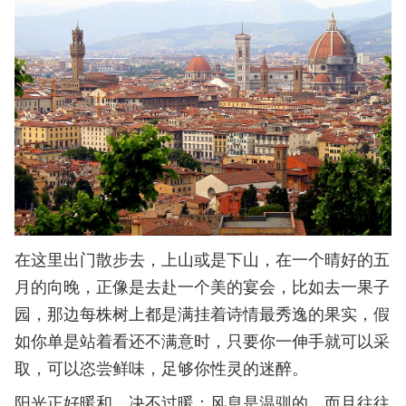
在这里出门散步去，上山或是下山，在一个晴好的五
月的向晚，正像是去赴一个美的宴会，比如去一果子
园，那边每株树上都是满挂着诗情最秀逸的果实，假
如你单是站着看还不满意时，只要你一伸手就可以采
取，可以恣尝鲜味，足够你性灵的迷醉。
阳光正好暖和，决不过暖；风息是温驯的，而且往往