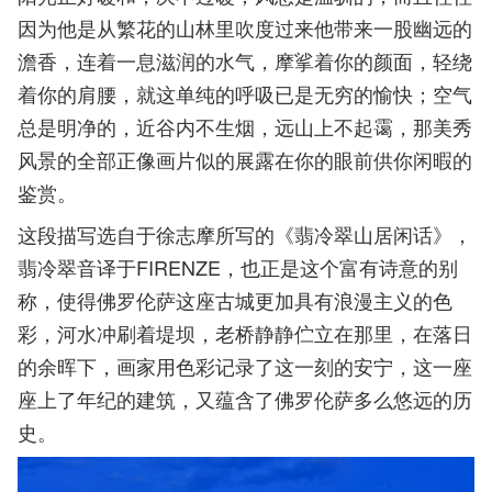
因为他是从繁花的山林里吹度过来他带来一股幽远的
澹香，连着一息滋润的水气，摩挲着你的颜面，轻绕
着你的肩腰，就这单纯的呼吸已是无穷的愉快；空气
总是明净的，近谷内不生烟，远山上不起霭，那美秀
风景的全部正像画片似的展露在你的眼前供你闲暇的
鉴赏。
这段描写选自于徐志摩所写的《翡冷翠山居闲话》，
翡冷翠音译于FIRENZE，也正是这个富有诗意的别
称，使得佛罗伦萨这座古城更加具有浪漫主义的色
彩，河水冲刷着堤坝，老桥静静伫立在那里，在落日
的余晖下，画家用色彩记录了这一刻的安宁，这一座
座上了年纪的建筑，又蕴含了佛罗伦萨多么悠远的历
史。