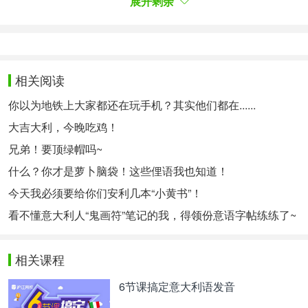
展开剩余
Mangiare in bianco
相关阅读
你以为地铁上大家都还在玩手机？其实他们都在......
大吉大利，今晚吃鸡！
兄弟！要顶绿帽吗~
什么？你才是萝卜脑袋！这些俚语我也知道！
今天我必须要给你们安利几本“小黄书”！
看不懂意大利人“鬼画符”笔记的我，得领份意语字帖练练了~
如果你身体感觉不太舒服，那么意大利人一定会告诉
你mangiare in bianco，意思是吃一些比较容易消化
的清淡食物。
相关课程
6节课搞定意大利语发音