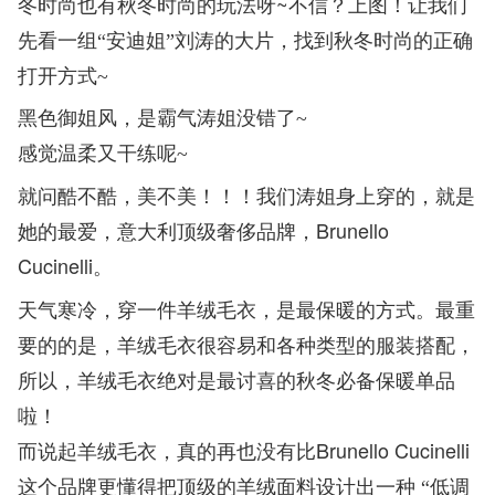
~
冬时尚也有秋冬时尚的玩法呀
不信？上图！让我们
先看一组
“
安迪姐
”
刘涛的大片，找到秋冬时尚的正确
打开方式
~
黑色御姐风，是霸气涛姐没错了
~
感觉温柔又干练呢
~
就问酷不酷，美不美！！！我们涛姐身上穿的，就是
Brunello
她的最爱，意大利顶级奢侈品牌，
Cucinelli
。
天气寒冷，穿一件羊绒毛衣，是最保暖的方式。最重
要的的是，羊绒毛衣很容易和各种类型的服装搭配，
所以，羊绒毛衣绝对是最讨喜的秋冬必备保暖单品
啦！
Brunello Cucinelli
而说起羊绒毛衣，真的再也没有比
这个品牌更懂得把顶级的羊绒面料设计出一种
“
低调