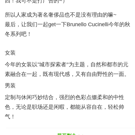
四！我可不是打广告的~）
所以人家成为著名奢侈品也不是没有理由的嘛
~
最后，让我们一起
get
一下
Brunello Cucinelli
今年的秋
冬系列吧！
女装
“
今年的女装以
城市探索者
”
为主题，自然和都市的元
素融合在一起，既有现代感，又有自由野性的一面。
男装
定制与休闲巧妙结合，强烈的色彩点缀柔和的中性
色，无论是职场还是闲暇，都能从容自在，轻松帅
气！
⁄(⁄ ⁄•⁄ω⁄•⁄ ⁄)⁄
嗯，帅，想嫁