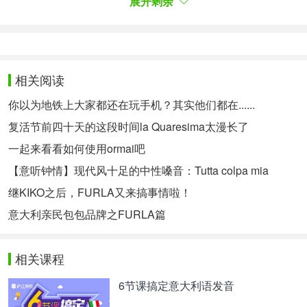
展开剩余
简简单单的设计与配色，冷淡成熟的风格，这就是
Brunello Cucinelli
玩转秋冬的小秘密。当然，品牌的
严于律己，对高质量的追求，更是它屹立在时尚界不
倒的秘密
~
相关阅读
至于这个牌子的定价嘛
~嘿嘿嘿，毕竟它是这么的时
你以为地铁上大家都还在玩手机？其实他们都在......
尚，这么的好看，一件羊毛衣，大概就五位数以上吧
复活节前四十天的这段时间la Quaresima太漫长了
~摸摸钱包，看来小编还需要再努力奋斗一下~
一起来看看如何使用ormai吧
【意听钟情】现代风十足的中性嗓音：Tutta colpa mia
注:秋冬系列图片来源于vogue网
继KIKO之后，FURLA又来搞事情啦！
相关热点：
意大利时尚
意大利语
意大利亲民包包品牌之FURLA篇
相关课程
6节课搞定意大利语发音