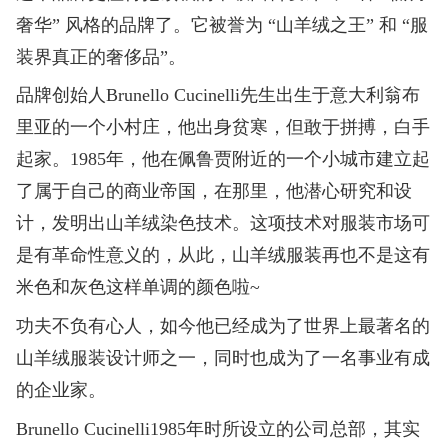
奢华
”
风格的品牌了。它被誉为
“
山羊绒之王
”
和
“
服
装界真正的奢侈品
”
。
品牌创始
人Brunello Cucinelli
先生
出生于意大利翁布
里亚
的一个小村庄，他出身贫寒，但敢于拼搏，白手
起家。1985年，他在佩鲁贾附近的一个小城市建立起
了属于自己的商业帝国，在那里，他潜心研究和设
计，
发明出山羊绒
染色技术。这项技术对服装市场可
是有革命性意义的，从此，山羊绒服装再也不是这有
米色和灰色这样单调的颜色啦~
功夫不负有心人，如今他已经成为了世界上最著名的
山羊绒服装设计师之一，同时也成为了一名事业有成
的企业家。
Brunello Cucinelli1985年时所设立的公司总部，其实