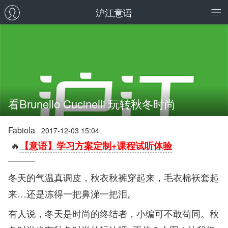
沪江意语
看Brunello Cucinelli 玩转秋冬时尚
Fabiola
2017-12-03 15:04
🔥
【意语】学习方案定制+课程试听体验
冬天的气温真调皮，秋衣秋裤穿起来，毛衣棉袄套起
来…还是冻得一把鼻涕一把泪。
有人说，冬天是时尚的终结者，小编可不敢苟同。秋