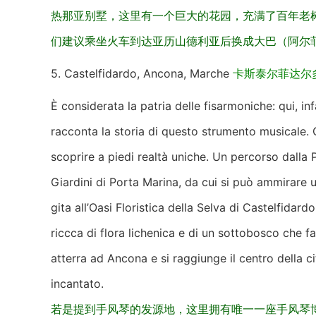
热那亚别墅，这里有一个巨大的花园，充满了百年老
们建议乘坐火车到达亚历山德利亚后换成大巴（阿尔
5. Castelfidardo, Ancona, Marche
卡斯泰尔菲达尔
È considerata la patria delle fisarmoniche: qui, inf
racconta la storia di questo strumento musicale.
scoprire a piedi realtà uniche. Un percorso dalla P
Giardini di Porta Marina, da cui si può ammirare 
gita all’Oasi Floristica della Selva di Castelfidar
riccca di flora lichenica e di un sottobosco che fa
atterra ad Ancona e si raggiunge il centro della c
incantato.
若是提到手风琴的发源地，这里拥有唯一一座手风琴