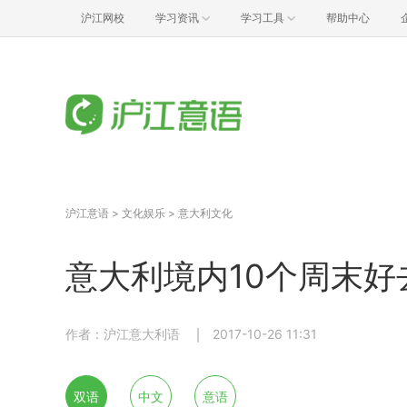
沪江网校
学习资讯
学习工具
帮助中心
沪江意语
>
文化娱乐
>
意大利文化
意大利境内10个周末好
作者：沪江意大利语
2017-10-26 11:31
双语
中文
意语