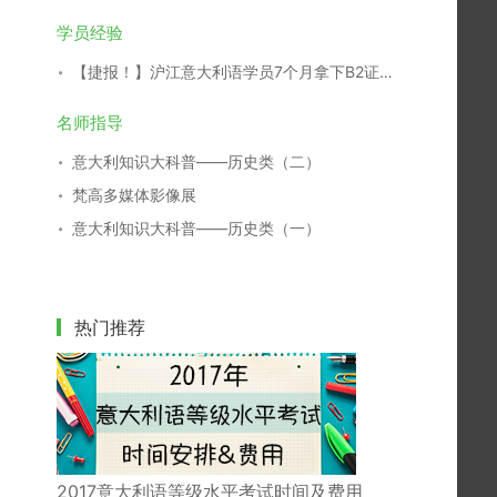
学员经验
【捷报！】沪江意大利语学员7个月拿下B2证书！
名师指导
意大利知识大科普——历史类（二）
梵高多媒体影像展
意大利知识大科普——历史类（一）
热门推荐
2017意大利语等级水平考试时间及费用