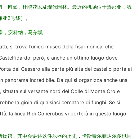
树，树篱，杜鹃花以及现代园林。最近的机场位于热那亚，我
菲亚2号线）。
多，安科纳，马尔凯
atti, si trova l’unico museo della fisarmonica, che
 Castelfidardo, però, è anche un ottimo luogo dove
orta del Cassero alla parte più alta del castello porta ai
un panorama incredibile. Da qui si organizza anche una
do, situata sul versante nord del Colle di Monte Oro e
rebbe la gioia di qualsiasi cercatore di funghi. Se si
ittà, la linea R di Conerobus vi porterà in questo luogo
博物馆，其中会讲述这件乐器的历史，卡斯泰尔菲达尔多也同