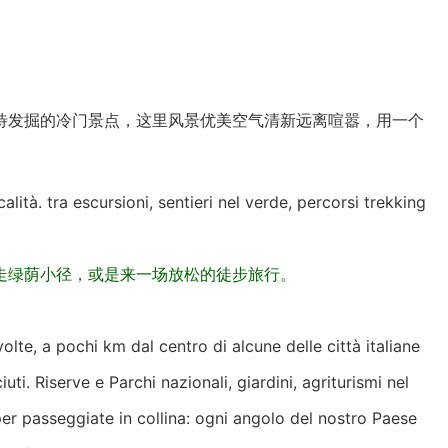
待发掘的冷门景点，这里风景优美空气清新远离喧嚣，用一个
alità. tra escursioni, sentieri nel verde, percorsi trekking
走绿荫小径，或是来一场放松的徒步旅行。
 volte, a pochi km dal centro di alcune delle città italiane
ti. Riserve e Parchi nazionali, giardini, agriturismi nel
per passeggiate in collina: ogni angolo del nostro Paese