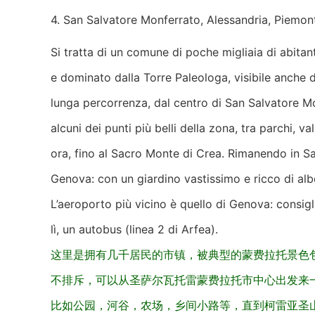
4. San Salvatore Monferrato, Alessandria, Piemo
Si tratta di un comune di poche migliaia di abitan
e dominato dalla Torre Paleologa, visibile anche da
lunga percorrenza, dal centro di San Salvatore M
alcuni dei punti più belli della zona, tra parchi, v
ora, fino al Sacro Monte di Crea. Rimanendo in Sa
Genova: con un giardino vastissimo e ricco di albe
L’aeroporto più vicino è quello di Genova: consig
lì, un autobus (linea 2 di Arfea).
这里是拥有几千居民的市镇，被典型的蒙费拉托景色
不排斥，可以从圣萨尔瓦托雷蒙费拉托市中心出发来
比如公园，河谷，农场，乡间小路等，直到柯雷亚圣