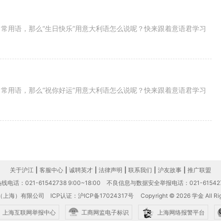
常用语，那么“生日快乐”用意大利语怎么说呢？快来跟着意语君学习
常用语，那么“祝你好运”用意大利语怎么说呢？快来跟着意语君学习
关于沪江
|
客服中心
|
诚聘英才
|
法律声明
|
联系我们
|
沪友故事
|
推广联盟
电话：021-61542738 9:00~18:00
不良信息与数据安全举报电话：021-61542
（上海）有限公司
ICP认证：沪ICP备17024317号
Copyright © 2026 学金 All Rig
上海互联网举报中心
工商网监电子标识
上海网络报警平台