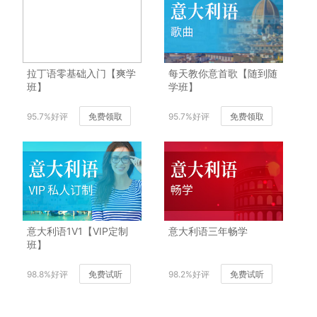
拉丁语零基础入门【爽学
每天教你意首歌【随到随
班】
学班】
95.7%好评
免费领取
95.7%好评
免费领取
意大利语1V1【VIP定制
意大利语三年畅学
班】
98.8%好评
免费试听
98.2%好评
免费试听