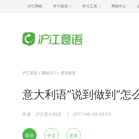
沪江网校
学习资讯
学习工具
帮助中心
沪江意语
>
基础入门
>
意语发音
意大利语“说到做到”怎
作者：沪江意大利语
2017-06-09 09:53
双语
中文
意语