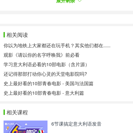
展开剩余
看了这个预告片，保证你会想看的，意语君已经蠢蠢
欲动了~
视频链接：
https://v.qq.com/x/page/t0391zbhkui.html
相关阅读
你以为地铁上大家都还在玩手机？其实他们都在......
观影《请以你的名字呼唤我》前必看
5）Il permesso-48 ore fuori
48小时自由身
导演：Claudio Amendola
学习意大利语必看的10部电影（含片源）
电影公司：Eagle Pictures
还记得那部打动你心灵的天堂电影院吗?
上映时间：2017/3/30
史上最好看的10部青春电影 - 美国与法国篇
票房：€407，858
史上最好看的10部青春电影 - 意大利篇
剧情：Luigi，Angelo和Rossana三名罪犯因不同的
原因被关进监狱，为了以公正的方式还清债务。他们
相关课程
被宣布有48小时的自由身，被释放后的他们在纠结究
6节课搞定意大利语发音
竟如何用这短短的48小时：报仇？救赎？爱情？当他