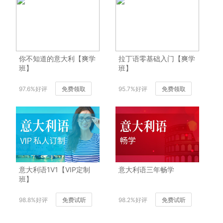
你不知道的意大利【爽学
拉丁语零基础入门【爽学
班】
班】
97.6%好评
免费领取
95.7%好评
免费领取
意大利语1V1【VIP定制
意大利语三年畅学
班】
98.8%好评
免费试听
98.2%好评
免费试听