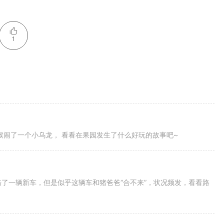
1
时候闹了一个小乌龙， 看看在果园发生了什么好玩的故事吧~
借了一辆新车，但是似乎这辆车和猪爸爸“合不来”，状况频发，看看路