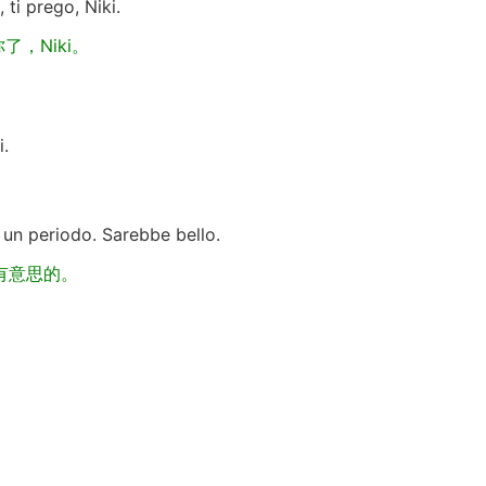
 ti prego, Niki.
，Niki。
i.
r un periodo. Sarebbe bello.
有意思的。