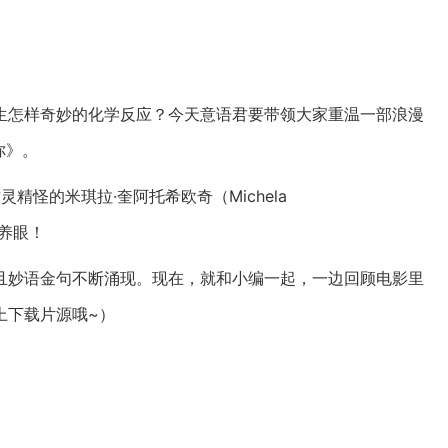
生怎样奇妙的化学反应？今天意语君要带领大家重温一部浪漫
爱你》。
古灵精怪的米琪拉·奎阿托希欧奇（Michela
：养眼！
且妙语金句不断涌现。现在，就和小编一起，一边回顾电影里
上下载片源哦~）